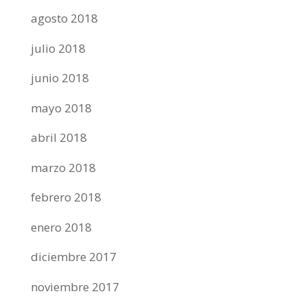
agosto 2018
julio 2018
junio 2018
mayo 2018
abril 2018
marzo 2018
febrero 2018
enero 2018
diciembre 2017
noviembre 2017