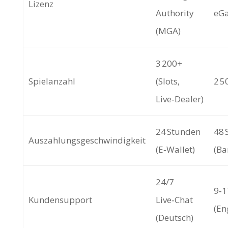
Lizenz
Authority
eG
(MGA)
3 200+
Spielanzahl
(Slots,
2 5
Live‑Dealer)
24 Stunden
48 
Auszahlungsgeschwindigkeit
(E‑Wallet)
(Ba
24/7
9‑1
Kundensupport
Live‑Chat
(En
(Deutsch)