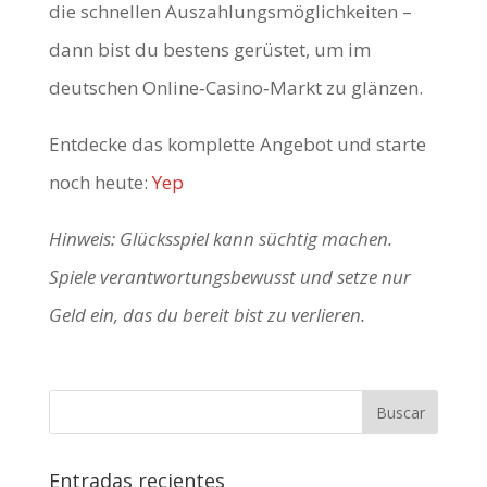
die schnellen Auszahlungsmöglichkeiten –
dann bist du bestens gerüstet, um im
deutschen Online‑Casino‑Markt zu glänzen.
Entdecke das komplette Angebot und starte
noch heute:
Yep
Hinweis: Glücksspiel kann süchtig machen.
Spiele verantwortungsbewusst und setze nur
Geld ein, das du bereit bist zu verlieren.
Entradas recientes