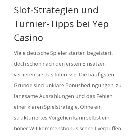
Slot‑Strategien und
Turnier‑Tipps bei Yep
Casino
Viele deutsche Spieler starten begeistert,
doch schon nach den ersten Einsätzen
verlieren sie das Interesse. Die häufigsten
Gründe sind unklare Bonusbedingungen, zu
langsame Auszahlungen und das Fehlen
einer klaren Spielstrategie. Ohne ein
strukturiertes Vorgehen kann selbst ein
hoher Willkommensbonus schnell verpuffen.