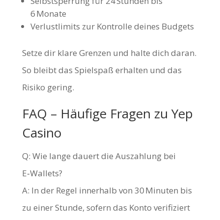
Selbstsperrung für 24 Stunden bis
6 Monate
Verlustlimits zur Kontrolle deines Budgets
Setze dir klare Grenzen und halte dich daran.
So bleibt das Spielspaß erhalten und das
Risiko gering.
FAQ – Häufige Fragen zu Yep
Casino
Q: Wie lange dauert die Auszahlung bei
E‑Wallets?
A: In der Regel innerhalb von 30 Minuten bis
zu einer Stunde, sofern das Konto verifiziert