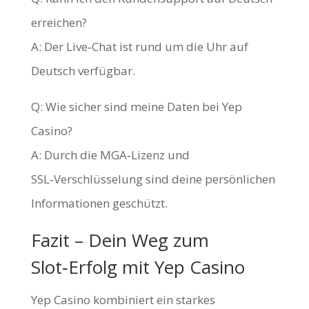
erreichen?
A: Der Live‑Chat ist rund um die Uhr auf
Deutsch verfügbar.
Q: Wie sicher sind meine Daten bei Yep
Casino?
A: Durch die MGA‑Lizenz und
SSL‑Verschlüsselung sind deine persönlichen
Informationen geschützt.
Fazit – Dein Weg zum
Slot‑Erfolg mit Yep Casino
Yep Casino kombiniert ein starkes