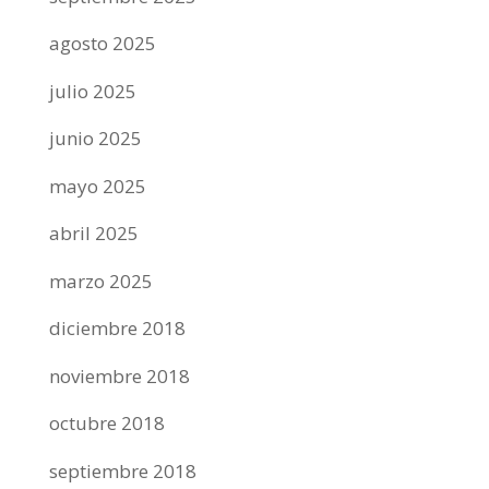
agosto 2025
julio 2025
junio 2025
mayo 2025
abril 2025
marzo 2025
diciembre 2018
noviembre 2018
octubre 2018
septiembre 2018