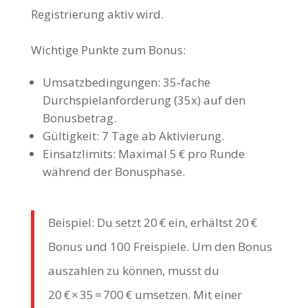
Registrierung aktiv wird.
Wichtige Punkte zum Bonus:
Umsatzbedingungen: 35‑fache
Durchspielanforderung (35x) auf den
Bonusbetrag.
Gültigkeit: 7 Tage ab Aktivierung.
Einsatzlimits: Maximal 5 € pro Runde
während der Bonusphase.
Beispiel: Du setzt 20 € ein, erhältst 20 €
Bonus und 100 Freispiele. Um den Bonus
auszahlen zu können, musst du
20 € × 35 = 700 € umsetzen. Mit einer