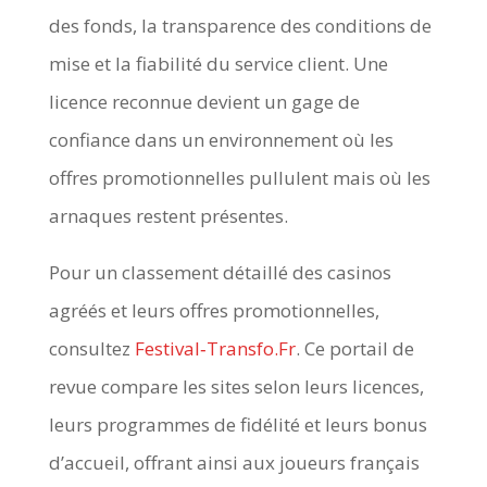
des fonds, la transparence des conditions de
mise et la fiabilité du service client. Une
licence reconnue devient un gage de
confiance dans un environnement où les
offres promotionnelles pullulent mais où les
arnaques restent présentes.
Pour un classement détaillé des casinos
agréés et leurs offres promotionnelles,
consultez
Festival‑Transfo.Fr
. Ce portail de
revue compare les sites selon leurs licences,
leurs programmes de fidélité et leurs bonus
d’accueil, offrant ainsi aux joueurs français