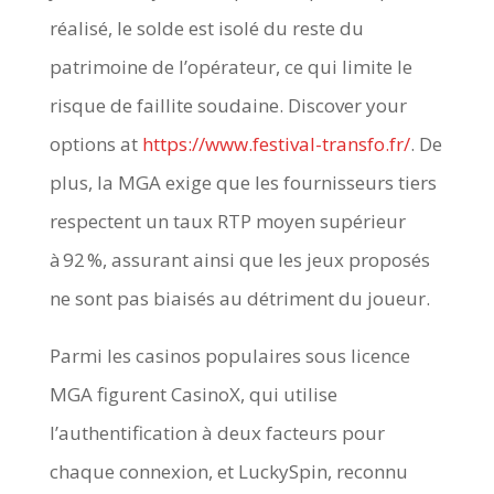
réalisé, le solde est isolé du reste du
patrimoine de l’opérateur, ce qui limite le
risque de faillite soudaine. Discover your
options at
https://www.festival-transfo.fr/
. De
plus, la MGA exige que les fournisseurs tiers
respectent un taux RTP moyen supérieur
à 92 %, assurant ainsi que les jeux proposés
ne sont pas biaisés au détriment du joueur.
Parmi les casinos populaires sous licence
MGA figurent CasinoX, qui utilise
l’authentification à deux facteurs pour
chaque connexion, et LuckySpin, reconnu