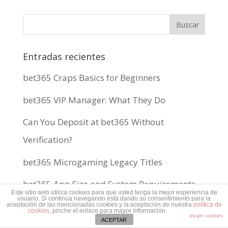
Entradas recientes
bet365 Craps Basics for Beginners
bet365 VIP Manager: What They Do
Can You Deposit at bet365 Without
Verification?
bet365 Microgaming Legacy Titles
bet365 App Size and System Requirements
Este sitio web utiliza cookies para que usted tenga la mejor experiencia de
usuario. Si continúa navegando está dando su consentimiento para la
aceptación de las mencionadas cookies y la aceptación de nuestra
política de
cookies
, pinche el enlace para mayor información.
Comentarios recientes
plugin cookies
ACEPTAR