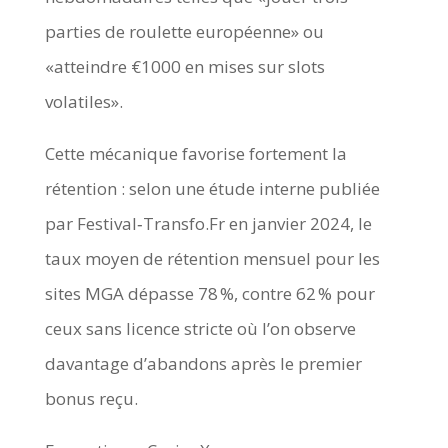
parties de roulette européenne» ou
«atteindre €1000 en mises sur slots
volatiles».
Cette mécanique favorise fortement la
rétention : selon une étude interne publiée
par Festival‑Transfo.Fr en janvier 2024, le
taux moyen de rétention mensuel pour les
sites MGA dépasse 78 %, contre 62 % pour
ceux sans licence stricte où l’on observe
davantage d’abandons après le premier
bonus reçu.