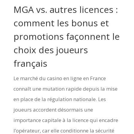
MGA vs. autres licences :
comment les bonus et
promotions façonnent le
choix des joueurs
français
Le marché du casino en ligne en France
connaît une mutation rapide depuis la mise
en place de la régulation nationale. Les
joueurs accordent désormais une
importance capitale à la licence qui encadre
l’opérateur, car elle conditionne la sécurité