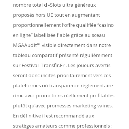
nombre total d »Slots ultra généreux
proposés hors UE tout en augmentant
proportionnellement l’offre qualifiée “casino
en ligne” labellisée fiable grâce au sceau
MGAAudit™ visible directement dans notre
tableau comparatif présenté régulièrement
sur Festival‑Transfi​r.​Fr . Les joueurs avertis
seront donc incités prioritairement vers ces
plateformes où transparence réglementaire
rime avec promotions réellement profitables
plutôt qu’avec promesses marketing vaines.
En définitive il est recommandé aux
stratèges amateurs comme professionnels :