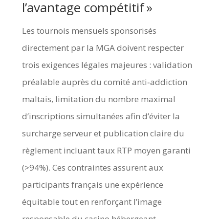
l’avantage compétitif »
Les tournois mensuels sponsorisés
directement par la MGA doivent respecter
trois exigences légales majeures : validation
préalable auprès du comité anti‑addiction
maltais, limitation du nombre maximal
d’inscriptions simultanées afin d’éviter la
surcharge serveur et publication claire du
règlement incluant taux RTP moyen garanti
(>94%). Ces contraintes assurent aux
participants français une expérience
équitable tout en renforçant l’image
responsable du casino hébergeant