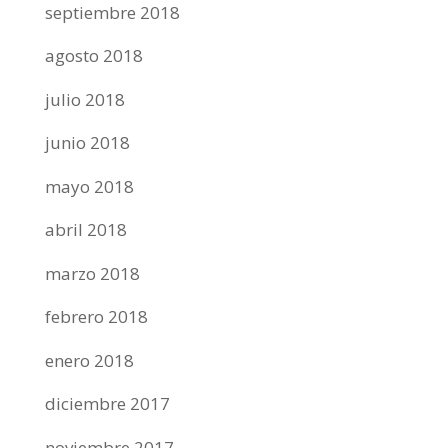
septiembre 2018
agosto 2018
julio 2018
junio 2018
mayo 2018
abril 2018
marzo 2018
febrero 2018
enero 2018
diciembre 2017
noviembre 2017