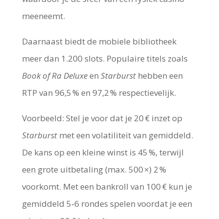
meeneemt.
Daarnaast biedt de mobiele bibliotheek
meer dan 1.200 slots. Populaire titels zoals
Book of Ra Deluxe
en
Starburst
hebben een
RTP van 96,5 % en 97,2 % respectievelijk.
Voorbeeld: Stel je voor dat je 20 € inzet op
Starburst
met een volatiliteit van gemiddeld.
De kans op een kleine winst is 45 %, terwijl
een grote uitbetaling (max. 500 ×) 2 %
voorkomt. Met een bankroll van 100 € kun je
gemiddeld 5‑6 rondes spelen voordat je een