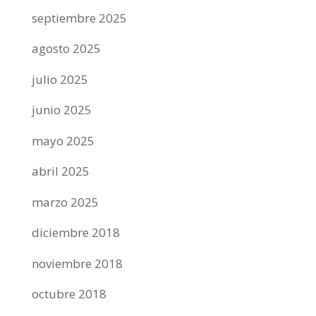
septiembre 2025
agosto 2025
julio 2025
junio 2025
mayo 2025
abril 2025
marzo 2025
diciembre 2018
noviembre 2018
octubre 2018