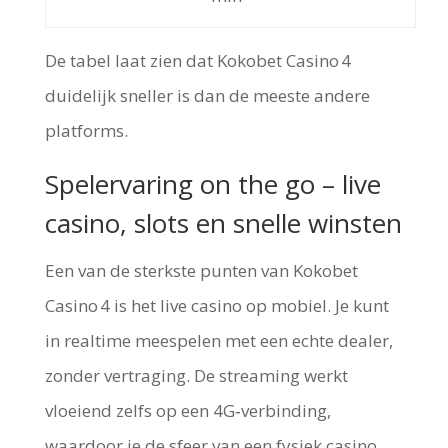
De tabel laat zien dat Kokobet Casino 4
duidelijk sneller is dan de meeste andere
platforms.
Spelervaring on the go – live
casino, slots en snelle winsten
Een van de sterkste punten van Kokobet
Casino 4 is het live casino op mobiel. Je kunt
in realtime meespelen met een echte dealer,
zonder vertraging. De streaming werkt
vloeiend zelfs op een 4G‑verbinding,
waardoor je de sfeer van een fysiek casino