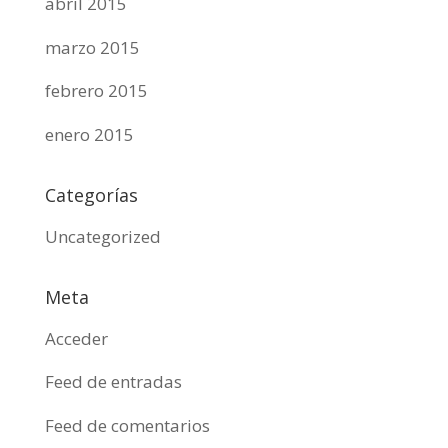
abril 2015
marzo 2015
febrero 2015
enero 2015
Categorías
Uncategorized
Meta
Acceder
Feed de entradas
Feed de comentarios