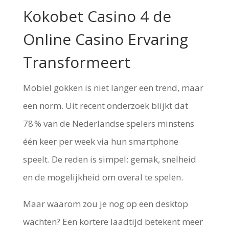
Kokobet Casino 4 de
Online Casino Ervaring
Transformeert
Mobiel gokken is niet langer een trend, maar
een norm. Uit recent onderzoek blijkt dat
78 % van de Nederlandse spelers minstens
één keer per week via hun smartphone
speelt. De reden is simpel: gemak, snelheid
en de mogelijkheid om overal te spelen.
Maar waarom zou je nog op een desktop
wachten? Een kortere laadtijd betekent meer