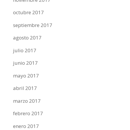
octubre 2017
septiembre 2017
agosto 2017
julio 2017
junio 2017
mayo 2017
abril 2017
marzo 2017
febrero 2017
enero 2017