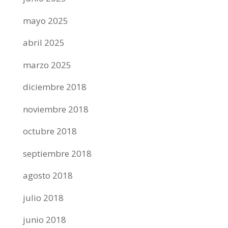
mayo 2025
abril 2025
marzo 2025
diciembre 2018
noviembre 2018
octubre 2018
septiembre 2018
agosto 2018
julio 2018
junio 2018