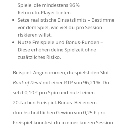
Spiele, die mindestens 96 %
Return‑to‑Player bieten.
Setze realistische Einsatzlimits – Bestimme
vor dem Spiel, wie viel du pro Session
riskieren willst.
Nutze Freispiele und Bonus‑Runden –
Diese erhöhen deine Spielzeit ohne
zusätzliches Risiko.
Beispiel: Angenommen, du spielst den Slot
Book of Dead
mit einer RTP von 96,21 %. Du
setzt 0,10 € pro Spin und nutzt einen
20‑fachen Freispiel‑Bonus. Bei einem
durchschnittlichen Gewinn von 0,25 € pro
Freispiel könntest du in einer kurzen Session