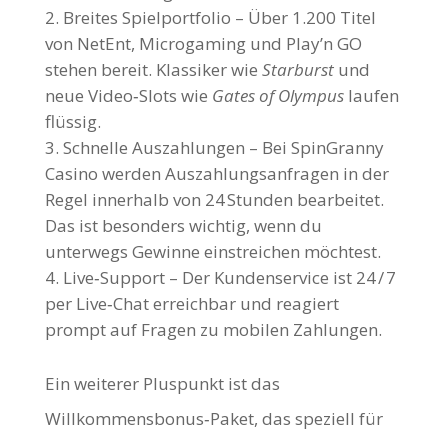
Breites Spielportfolio – Über 1.200 Titel
von NetEnt, Microgaming und Play’n GO
stehen bereit. Klassiker wie
Starburst
und
neue Video‑Slots wie
Gates of Olympus
laufen
flüssig.
Schnelle Auszahlungen – Bei SpinGranny
Casino werden Auszahlungsanfragen in der
Regel innerhalb von 24 Stunden bearbeitet.
Das ist besonders wichtig, wenn du
unterwegs Gewinne einstreichen möchtest.
Live‑Support – Der Kundenservice ist 24 / 7
per Live‑Chat erreichbar und reagiert
prompt auf Fragen zu mobilen Zahlungen.
Ein weiterer Pluspunkt ist das
Willkommensbonus‑Paket, das speziell für