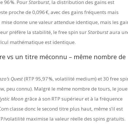
de 96 %. Pour
Starburst
, la distribution des gains est
reste proche de 0,096 €, avec des gains fréquents mais
 mise donne une valeur attendue identique, mais les gai
ueur préfère la stabilité, le free spin sur
Starburst
aura un
alcul mathématique est identique.
aire vs un titre méconnu – même nombre de
zo’s Quest
(RTP 95,97 %, volatilité medium) et 30 free spi
 low, peu connu). Malgré le même nombre de tours, le jou
ystic Moon
grâce à son RTP supérieur et à la fréquence
.Com classe donc le second titre plus haut, même s’il est
/volatilité maximise la valeur réelle des spins gratuits.