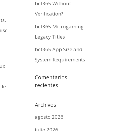
bet365 Without
Verification?
ts,
bet365 Microgaming
mise
Legacy Titles
bet365 App Size and
System Requirements
eux
Comentarios
recientes
 le
Archivos
agosto 2026
julio 2026