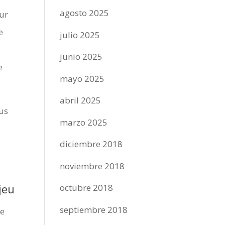
agosto 2025
eur
e
julio 2025
junio 2025
e
mayo 2025
abril 2025
lus
marzo 2025
diciembre 2018
noviembre 2018
jeu
octubre 2018
septiembre 2018
se