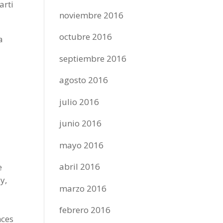
arti
noviembre 2016
octubre 2016
a
septiembre 2016
agosto 2016
julio 2016
junio 2016
mayo 2016
abril 2016
e
y,
marzo 2016
febrero 2016
nces