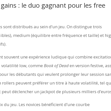
 gains : le duo gagnant pour les free
ins sont distribués au sein d’un jeu. On distingue trois
ibles), medium (équilibre entre fréquence et taille) et hi
fs).
ent souvent une expérience ludique qui combine excitatio
à volatilité low, comme
Book of Dead
en version festive, as
s pour les débutants qui veulent prolonger leur session sa
h rollers peuvent préférer un titre à haute volatilité, tel q
t peut déclencher un jackpot de plusieurs milliers d’euro
oix du jeu. Les novices bénéficient d’une courbe