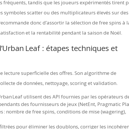
 fréquents, tandis que les joueurs expérimentés tirent p
es symboles scatter ou des multiplicateurs élevés sur des
m recommande donc d’assortir la sélection de free spins à l
atisfaction et la rentabilité pendant la saison de Noël.
d’Urban Leaf : étapes techniques et
 lecture superficielle des offres. Son algorithme de
collecte de données, nettoyage, scoring et validation.
rban Leaf utilisent des API fournies par les opérateurs d
pendants des fournisseurs de jeux (NetEnt, Pragmatic Pla
lés : nombre de free spins, conditions de mise (wagering),
iltrées pour éliminer les doublons, corriger les incohére