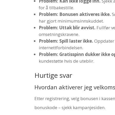
Problem: Kan ikke logge inn.
Sjekk 
for å tilbakestille.
Problem: Bonusen aktiveres ikke.
S
har gjort minimumsinnskuddet.
Problem: Uttak blir avvist.
Fullfør ve
omsetningskravene.
Problem: Spill laster ikke.
Oppdater n
internettforbindelsen.
Problem: Gratisspinn dukker ikke o
kundestøtte hvis de uteblir.
Hurtige svar
Hvordan aktiverer jeg velko
Etter registrering, velg bonusen i kasse
bonuskode – sjekk kampanjesiden.