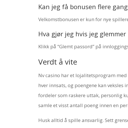
Kan jeg få bonusen flere gang
Velkomstbonusen er kun for nye spiller
Hva gjør jeg hvis jeg glemmer
Klikk på “Glemt passord” på innloggings
Verdt å vite
Nv casino har et lojalitetsprogram med fl
hver innsats, og poengene kan veksles i
fordeler som raskere uttak, personlig 
samle et visst antall poeng innen en per
Husk alltid å spille ansvarlig. Sett gren