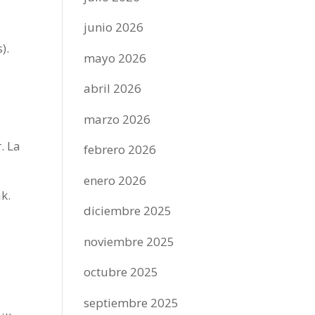
junio 2026
).
mayo 2026
abril 2026
marzo 2026
. La
febrero 2026
enero 2026
k.
diciembre 2025
noviembre 2025
octubre 2025
septiembre 2025