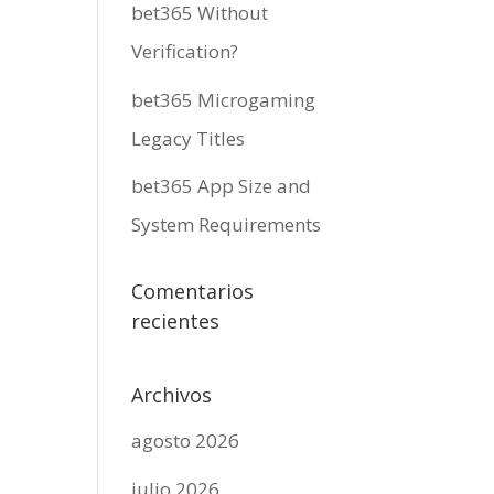
bet365 Without
Verification?
bet365 Microgaming
Legacy Titles
bet365 App Size and
System Requirements
Comentarios
recientes
Archivos
agosto 2026
julio 2026