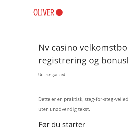
Nv casino velkomstbon
registrering og bonus
Uncategorized
Dette er en praktisk, steg-for-steg-veile
uten unødvendig tekst.
Før du starter