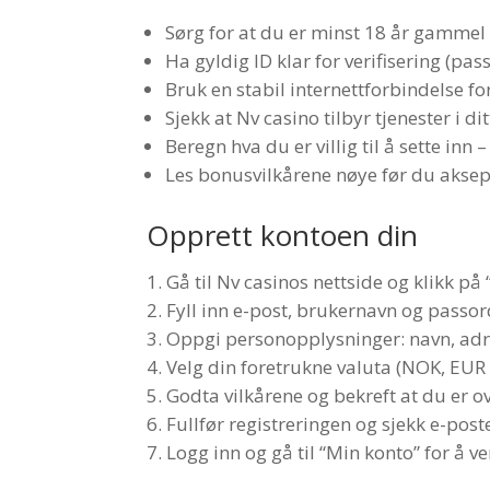
Sørg for at du er minst 18 år gammel (
Ha gyldig ID klar for verifisering (pass
Bruk en stabil internettforbindelse f
Sjekk at Nv casino tilbyr tjenester i dit
Beregn hva du er villig til å sette inn –
Les bonusvilkårene nøye før du aksept
Opprett kontoen din
Gå til Nv casinos nettside og klikk på 
Fyll inn e-post, brukernavn og passord
Oppgi personopplysninger: navn, adr
Velg din foretrukne valuta (NOK, EUR 
Godta vilkårene og bekreft at du er ov
Fullfør registreringen og sjekk e-post
Logg inn og gå til “Min konto” for å v