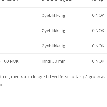
Øyeblikkelig
0 NOK
Øyeblikkelig
0 NOK
Øyeblikkelig
0 NOK
e 100 NOK
Inntil 30 min
0 NOK
imer, men kan ta lengre tid ved første uttak på grunn av
OK.