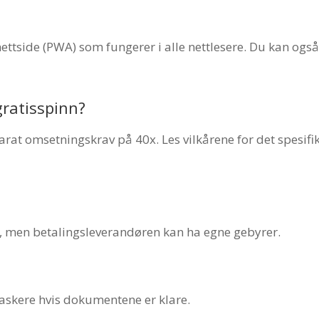
nettside (PWA) som fungerer i alle nettlesere. Du kan ogs
gratisspinn?
parat omsetningskrav på 40x. Les vilkårene for det spesifi
ak, men betalingsleverandøren kan ha egne gebyrer.
raskere hvis dokumentene er klare.