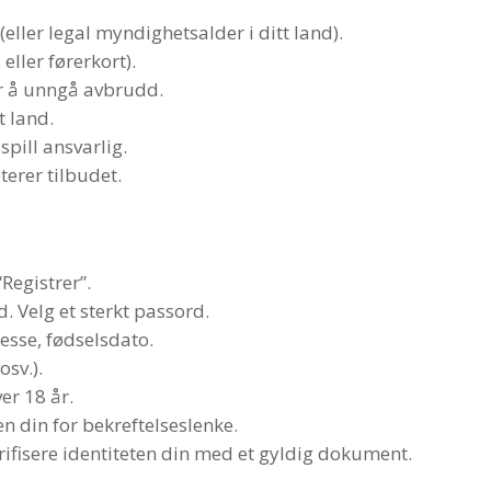
eller legal myndighetsalder i ditt land).
 eller førerkort).
or å unngå avbrudd.
t land.
 spill ansvarlig.
erer tilbudet.
“Registrer”.
. Velg et sterkt passord.
esse, fødselsdato.
osv.).
er 18 år.
en din for bekreftelseslenke.
erifisere identiteten din med et gyldig dokument.