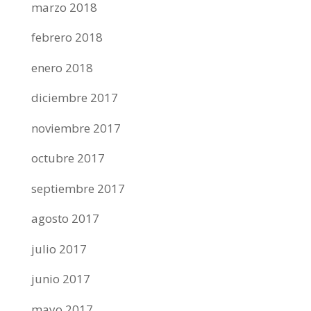
marzo 2018
febrero 2018
enero 2018
diciembre 2017
noviembre 2017
octubre 2017
septiembre 2017
agosto 2017
julio 2017
junio 2017
mayo 2017