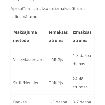
Apskatīsim iemaksu un izmaksu ātruma
salīdzinājumu:
Maksājuma
Iemaksas
Izmaksas
metode
ātrums
ātrums
1-5 darba
Visa/Mastercard
Tūlītējs
dienas
24-48
Skrill/Neteller
Tūlītējs
stundas
Bankas
1-3 darba
3-7 darba