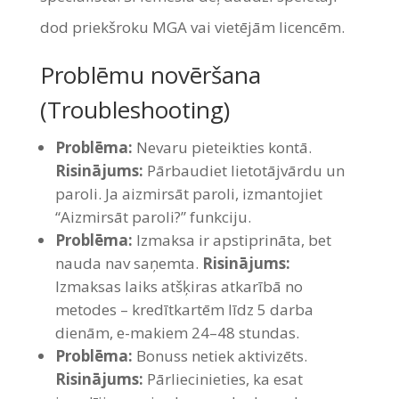
dod priekšroku MGA vai vietējām licencēm.
Problēmu novēršana
(Troubleshooting)
Problēma:
Nevaru pieteikties kontā.
Risinājums:
Pārbaudiet lietotājvārdu un
paroli. Ja aizmirsāt paroli, izmantojiet
“Aizmirsāt paroli?” funkciju.
Problēma:
Izmaksa ir apstiprināta, bet
nauda nav saņemta.
Risinājums:
Izmaksas laiks atšķiras atkarībā no
metodes – kredītkartēm līdz 5 darba
dienām, e-makiem 24–48 stundas.
Problēma:
Bonuss netiek aktivizēts.
Risinājums:
Pārliecinieties, ka esat