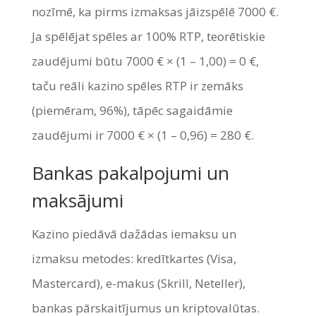
nozīmē, ka pirms izmaksas jāizspēlē 7000 €.
Ja spēlējat spēles ar 100% RTP, teorētiskie
zaudējumi būtu 7000 € × (1 – 1,00) = 0 €,
taču reāli kazino spēles RTP ir zemāks
(piemēram, 96%), tāpēc sagaidāmie
zaudējumi ir 7000 € × (1 – 0,96) = 280 €.
Bankas pakalpojumi un
maksājumi
Kazino piedāvā dažādas iemaksu un
izmaksu metodes: kredītkartes (Visa,
Mastercard), e-makus (Skrill, Neteller),
bankas pārskaitījumus un kriptovalūtas.