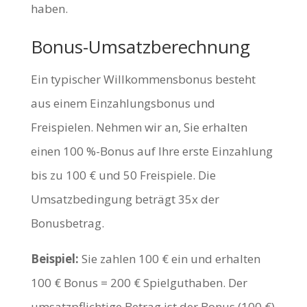
haben.
Bonus-Umsatzberechnung
Ein typischer Willkommensbonus besteht
aus einem Einzahlungsbonus und
Freispielen. Nehmen wir an, Sie erhalten
einen 100 %-Bonus auf Ihre erste Einzahlung
bis zu 100 € und 50 Freispiele. Die
Umsatzbedingung beträgt 35x der
Bonusbetrag.
Beispiel:
Sie zahlen 100 € ein und erhalten
100 € Bonus = 200 € Spielguthaben. Der
umsatzpflichtige Betrag ist der Bonus (100 €)