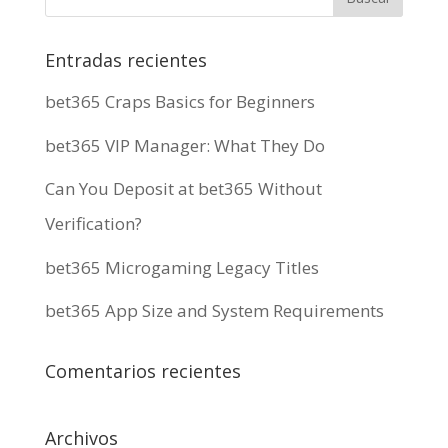
Entradas recientes
bet365 Craps Basics for Beginners
bet365 VIP Manager: What They Do
Can You Deposit at bet365 Without
Verification?
bet365 Microgaming Legacy Titles
bet365 App Size and System Requirements
Comentarios recientes
Archivos