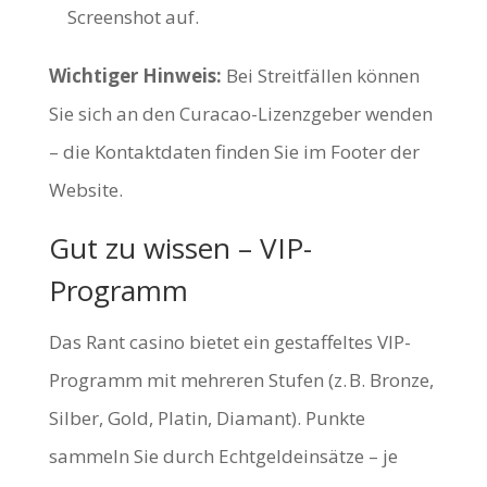
Screenshot auf.
Wichtiger Hinweis:
Bei Streitfällen können
Sie sich an den Curacao-Lizenzgeber wenden
– die Kontaktdaten finden Sie im Footer der
Website.
Gut zu wissen – VIP-
Programm
Das Rant casino bietet ein gestaffeltes VIP-
Programm mit mehreren Stufen (z. B. Bronze,
Silber, Gold, Platin, Diamant). Punkte
sammeln Sie durch Echtgeldeinsätze – je