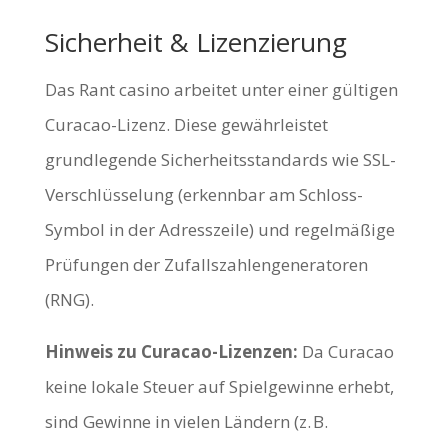
Sicherheit & Lizenzierung
Das Rant casino arbeitet unter einer gültigen
Curacao-Lizenz. Diese gewährleistet
grundlegende Sicherheitsstandards wie SSL-
Verschlüsselung (erkennbar am Schloss-
Symbol in der Adresszeile) und regelmäßige
Prüfungen der Zufallszahlengeneratoren
(RNG).
Hinweis zu Curacao-Lizenzen:
Da Curacao
keine lokale Steuer auf Spielgewinne erhebt,
sind Gewinne in vielen Ländern (z. B.