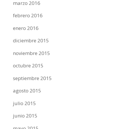
marzo 2016
febrero 2016
enero 2016
diciembre 2015
noviembre 2015
octubre 2015
septiembre 2015
agosto 2015
julio 2015
junio 2015
mayo 2015