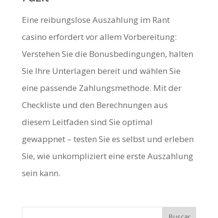
Eine reibungslose Auszahlung im Rant
casino erfordert vor allem Vorbereitung:
Verstehen Sie die Bonusbedingungen, halten
Sie Ihre Unterlagen bereit und wählen Sie
eine passende Zahlungsmethode. Mit der
Checkliste und den Berechnungen aus
diesem Leitfaden sind Sie optimal
gewappnet – testen Sie es selbst und erleben
Sie, wie unkompliziert eine erste Auszahlung
sein kann.