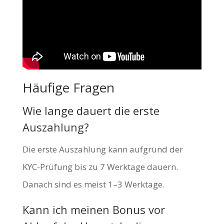
Häufige Fragen
Wie lange dauert die erste
Auszahlung?
Die erste Auszahlung kann aufgrund der
KYC-Prüfung bis zu 7 Werktage dauern.
Danach sind es meist 1–3 Werktage.
Kann ich meinen Bonus vor