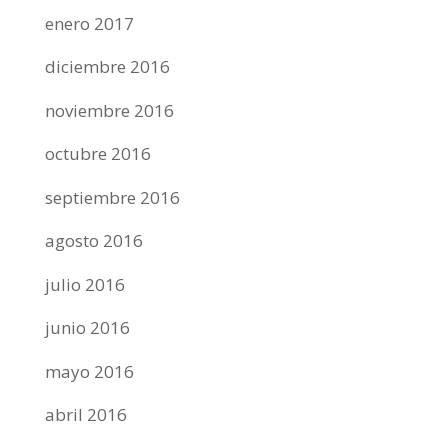
enero 2017
diciembre 2016
noviembre 2016
octubre 2016
septiembre 2016
agosto 2016
julio 2016
junio 2016
mayo 2016
abril 2016