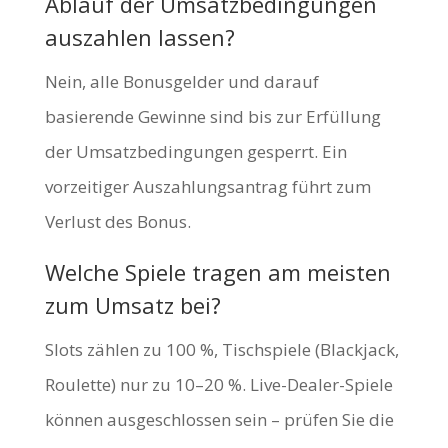
Ablauf der Umsatzbedingungen
auszahlen lassen?
Nein, alle Bonusgelder und darauf
basierende Gewinne sind bis zur Erfüllung
der Umsatzbedingungen gesperrt. Ein
vorzeitiger Auszahlungsantrag führt zum
Verlust des Bonus.
Welche Spiele tragen am meisten
zum Umsatz bei?
Slots zählen zu 100 %, Tischspiele (Blackjack,
Roulette) nur zu 10–20 %. Live-Dealer-Spiele
können ausgeschlossen sein – prüfen Sie die