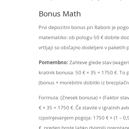
Bonus Math
Prvi depozitni bonus pri Raboni je pogo
matematiko: ob pologu 50 € dobite doda
vrtljaji so običajno dodeljeni v paketih 
Pomembno:
Zahteve glede stav (wageri
kratnik bonusa: 50 € × 35 = 1750 €. To
(bonus + morebitni dobitki iz brezplačni
Formula: (Znesek bonusa) × (Faktor stav
€ × 35 = 1750 €. Če stavite v igralnih 
izpolnjevanjem pogoja: 1750 € × (1 – 0,
€, preden boste lahko dvignili preostan