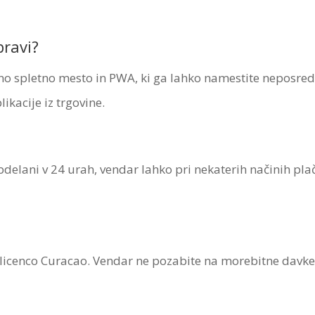
pravi?
o spletno mesto in PWA, ki ga lahko namestite neposre
ikacije iz trgovine.
delani v 24 urah, vendar lahko pri nekaterih načinih plač
a licenco Curacao. Vendar ne pozabite na morebitne davk