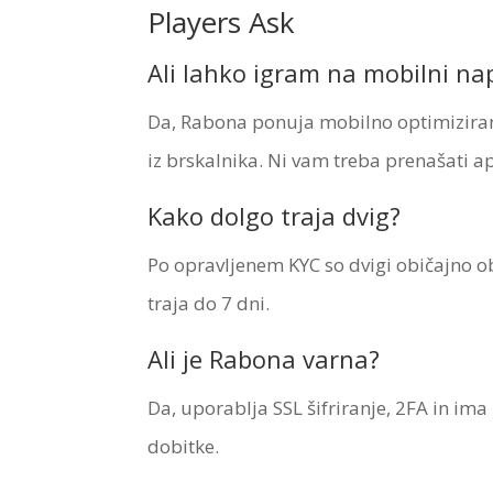
Players Ask
Ali lahko igram na mobilni na
Da, Rabona ponuja mobilno optimiziran
iz brskalnika. Ni vam treba prenašati apl
Kako dolgo traja dvig?
Po opravljenem KYC so dvigi običajno ob
traja do 7 dni.
Ali je Rabona varna?
Da, uporablja SSL šifriranje, 2FA in im
dobitke.