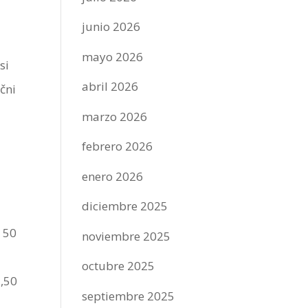
junio 2026
mayo 2026
si
abril 2026
čni
marzo 2026
febrero 2026
enero 2026
diciembre 2025
: 50
noviembre 2025
octubre 2025
7,50
septiembre 2025