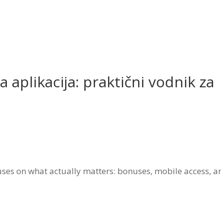
aplikacija: praktični vodnik za
ses on what actually matters: bonuses, mobile access, a