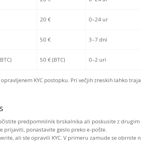
20 €
0–24 ur
50 €
3–7 dni
(BTC)
50 € (BTC)
0–2 uri
 opravljenem KYC postopku. Pri večjih zneskih lahko traj
s
čistite predpomnilnik brskalnika ali poskusite z drugim
 prijaviti, ponastavite geslo preko e-pošte.
erite, ali ste opravili KYC. V primeru zamude se obrnite 