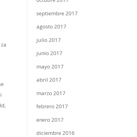
septiembre 2017
agosto 2017
julio 2017
 za
junio 2017
mayo 2017
abril 2017
se
marzo 2017
i
ld,
febrero 2017
enero 2017
diciembre 2016