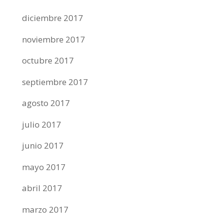
diciembre 2017
noviembre 2017
octubre 2017
septiembre 2017
agosto 2017
julio 2017
junio 2017
mayo 2017
abril 2017
marzo 2017