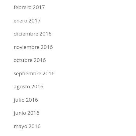
febrero 2017
enero 2017
diciembre 2016
noviembre 2016
octubre 2016
septiembre 2016
agosto 2016
julio 2016
junio 2016
mayo 2016