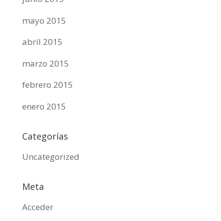
mayo 2015
abril 2015
marzo 2015
febrero 2015
enero 2015
Categorías
Uncategorized
Meta
Acceder