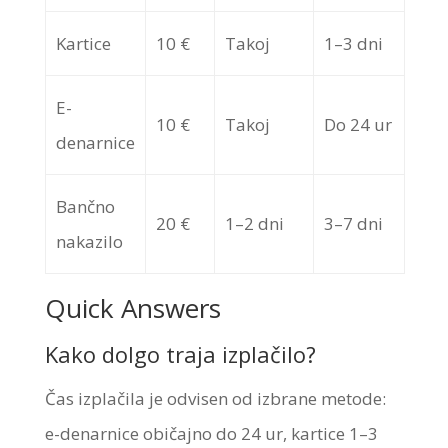
Kartice
10 €
Takoj
1–3 dni
E-
10 €
Takoj
Do 24 ur
denarnice
Bančno
20 €
1–2 dni
3–7 dni
nakazilo
Quick Answers
Kako dolgo traja izplačilo?
Čas izplačila je odvisen od izbrane metode:
e-denarnice običajno do 24 ur, kartice 1–3