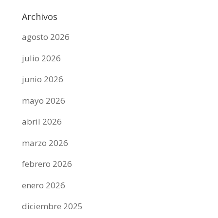
Archivos
agosto 2026
julio 2026
junio 2026
mayo 2026
abril 2026
marzo 2026
febrero 2026
enero 2026
diciembre 2025