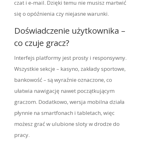
czat i e‑mail. Dzięki temu nie musisz martwić
się o opóźnienia czy niejasne warunki.
Doświadczenie użytkownika –
co czuje gracz?
Interfejs platformy jest prosty i responsywny.
Wszystkie sekcje – kasyno, zakłady sportowe,
bankowość – są wyraźnie oznaczone, co
ułatwia nawigację nawet początkującym
graczom. Dodatkowo, wersja mobilna działa
płynnie na smartfonach i tabletach, więc
możesz grać w ulubione sloty w drodze do
pracy.