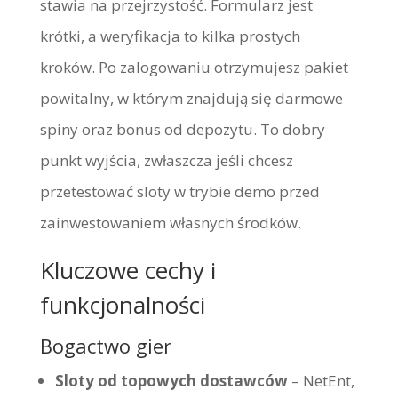
stawia na przejrzystość. Formularz jest
krótki, a weryfikacja to kilka prostych
kroków. Po zalogowaniu otrzymujesz pakiet
powitalny, w którym znajdują się darmowe
spiny oraz bonus od depozytu. To dobry
punkt wyjścia, zwłaszcza jeśli chcesz
przetestować sloty w trybie demo przed
zainwestowaniem własnych środków.
Kluczowe cechy i
funkcjonalności
Bogactwo gier
Sloty od topowych dostawców
– NetEnt,