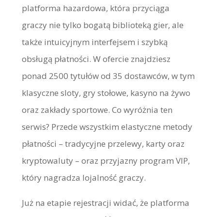
platforma hazardowa, która przyciąga
graczy nie tylko bogatą biblioteką gier, ale
także intuicyjnym interfejsem i szybką
obsługą płatności. W ofercie znajdziesz
ponad 2500 tytułów od 35 dostawców, w tym
klasyczne sloty, gry stołowe, kasyno na żywo
oraz zakłady sportowe. Co wyróżnia ten
serwis? Przede wszystkim elastyczne metody
płatności – tradycyjne przelewy, karty oraz
kryptowaluty – oraz przyjazny program VIP,
który nagradza lojalność graczy.
Już na etapie rejestracji widać, że platforma