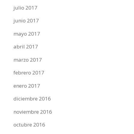
julio 2017
junio 2017
mayo 2017
abril 2017
marzo 2017
febrero 2017
enero 2017
diciembre 2016
noviembre 2016
octubre 2016